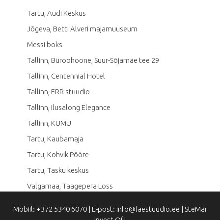
Tartu, Audi Keskus
Jõgeva, Betti Alveri majamuuseum
Messi boks
Tallinn, Büroohoone, Suur-Sõjamäe tee 29
Tallinn, Centennial Hotel
Tallinn, ERR stuudio
Tallinn, Ilusalong Elegance
Tallinn, KUMU
Tartu, Kaubamaja
Tartu, Kohvik Pööre
Tartu, Tasku keskus
Valgamaa, Taagepera Loss
Mobiil: +372 5340 6070 | E-post: info@laestuudio.ee | SteMar
Invest OÜ