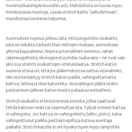
monimutkaisimpiin kuvioihin asti. Mahdollista on luoda myös
monitasoisia muotoja, saada stretch-katto “aaltoilemaan”,
muodostaa luontevia taipumia.
Asennuksen nopeus johtuu siitä, että pingotettu sisäkatto,
joka on leikattu tarkasti tilan mittojen mukaan, asennetaan
yhtenä kappaleena. Nopea ja turvallinen asennus, vähän
rakennusjätteitä, ekologisesti puhdas raaka-aine – ne ovat vain
yksi osa stretch-sisäkattojen ominaislaatua. Stretch-katon
suurena etuna on, että jos yläkerroksessa sattuu vesivahinko,
niin vesi kerääntyy stretch-katon päälle, vahingoittamatta
kattoa, lattiaa ja tilan kalusteita. Vesivahingon jäljitä veden
poistamisen jälkeen katon muoto palautuu entiselleen.
Stretch-sisäkatto ei kestä teräviä esineitä, jotka saattavat
tehdä kattoon reiän tai naarmuttaa sitä. Tylpät esineet kattoa
ei vahingoita. Jos kattoa on vahingoitettu (viilto, pisto), tulee
vahingoittunut paikka peittää teipillä ja kutsua asentaja
paikalle. Stretch-katolle ei ole hyväksi hyvin myös lämpötila