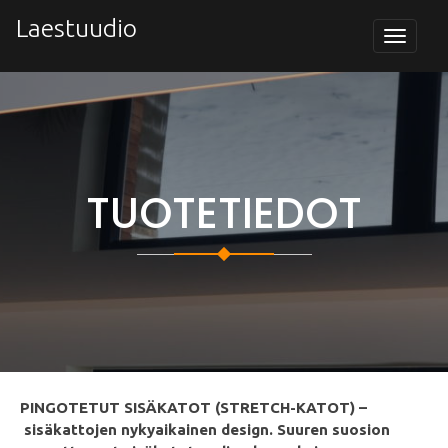
Skip
Laestuudio
to
Toggle
navigat
content
TUOTETIEDOT
PINGOTETUT SISÄKATOT (STRETCH-KATOT) –
sisäkattojen nykyaikainen design. Suuren suosion