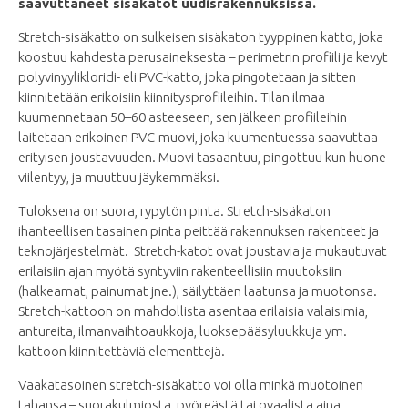
saavuttaneet sisäkatot uudisrakennuksissa.
Stretch-sisäkatto on sulkeisen sisäkaton tyyppinen katto, joka
koostuu kahdesta perusaineksesta – perimetrin profiili ja kevyt
polyvinyylikloridi- eli PVC-katto, joka pingotetaan ja sitten
kiinnitetään erikoisiin kiinnitysprofiileihin. Tilan ilmaa
kuumennetaan 50–60 asteeseen, sen jälkeen profiileihin
laitetaan erikoinen PVC-muovi, joka kuumentuessa saavuttaa
erityisen joustavuuden. Muovi tasaantuu, pingottuu kun huone
viilentyy, ja muuttuu jäykemmäksi.
Tuloksena on suora, rypytön pinta. Stretch-sisäkaton
ihanteellisen tasainen pinta peittää rakennuksen rakenteet ja
teknojärjestelmät. Stretch-katot ovat joustavia ja mukautuvat
erilaisiin ajan myötä syntyviin rakenteellisiin muutoksiin
(halkeamat, painumat jne.), säilyttäen laatunsa ja muotonsa.
Stretch-kattoon on mahdollista asentaa erilaisia valaisimia,
antureita, ilmanvaihtoaukkoja, luoksepääsyluukkuja ym.
kattoon kiinnitettäviä elementtejä.
Vaakatasoinen stretch-sisäkatto voi olla minkä muotoinen
tahansa – suorakulmiosta, pyöreästä tai ovaalista aina